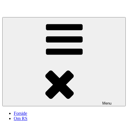
Videre
til
indhold
Menu
Forside
Om RS